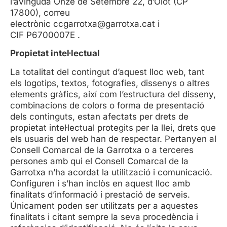
l’avinguda Onze de Setembre 22, d’Olot (CP
17800), correu
electrònic
ccgarrotxa@garrotxa.cat
i
CIF P6700007E .
Propietat intel·lectual
La totalitat del contingut d’aquest lloc web, tant
els logotips, textos, fotografies, dissenys o altres
elements gràfics, així com l’estructura del disseny,
combinacions de colors o forma de presentació
dels continguts, estan afectats per drets de
propietat intel·lectual protegits per la llei, drets que
els usuaris del web han de respectar. Pertanyen al
Consell Comarcal de la Garrotxa o a terceres
persones amb qui el Consell Comarcal de la
Garrotxa n’ha acordat la utilització i comunicació.
Configuren i s’han inclòs en aquest lloc amb
finalitats d’informació i prestació de serveis.
Únicament poden ser utilitzats per a aquestes
finalitats i citant sempre la seva procedència i